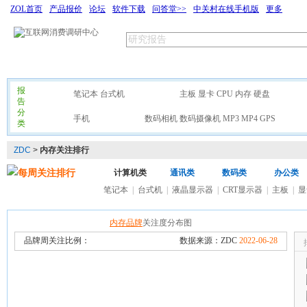
ZOL首页
产品报价
论坛
软件下载
问答堂>>
中关村在线手机版
更多
首页
研究专题
有奖调查
排行榜
关于我们
报
整机
笔记本
台式机
硬件
主板
显卡
CPU
内存
硬盘
外设
告
分
通讯
手机
数码
数码相机
数码摄像机
MP3
MP4
GPS
家
类
ZDC
>
内存关注排行
每周关注排行
计算机类
通讯类
数码类
办公类
笔记本
|
台式机
|
液晶显示器
|
CRT显示器
|
主板
|
显
内存品牌
关注度分布图
品牌周关注比例：
数据来源：ZDC
2022-06-28