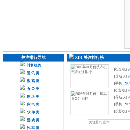
关注排行导航
ZDC关注排行榜
计算机类
[
投影机
]
通 讯 类
[
导航仪
]
数 码 类
[
手机
]
20
办 公 类
[
投影机
]
网 络 类
[
导航仪
]
[
手机
]
20
家 电 类
[
投影机
]
软 件 类
游 戏 类
汽 车 类