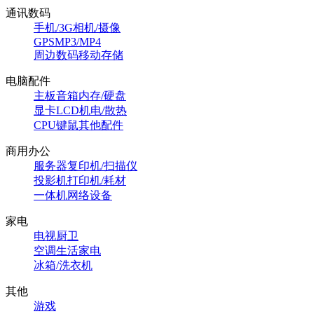
通讯数码
手机/3G
相机/摄像
GPS
MP3/MP4
周边数码
移动存储
电脑配件
主板
音箱
内存/硬盘
显卡
LCD
机电/散热
CPU
键鼠
其他配件
商用办公
服务器
复印机/扫描仪
投影机
打印机/耗材
一体机
网络设备
家电
电视
厨卫
空调
生活家电
冰箱/洗衣机
其他
游戏