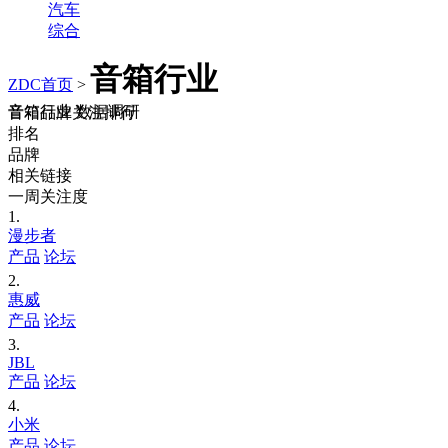
汽车
综合
音箱行业
ZDC首页
>
音箱行业 数据调研
音箱品牌关注排行
排名
品牌
相关链接
一周关注度
1.
漫步者
产品
论坛
2.
惠威
产品
论坛
3.
JBL
产品
论坛
4.
小米
产品
论坛