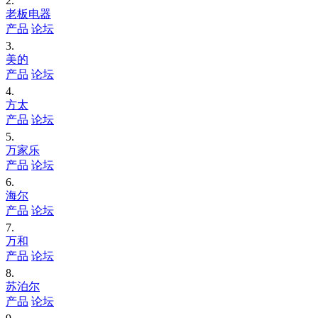
2.
老板电器
产品
论坛
3.
美的
产品
论坛
4.
方太
产品
论坛
5.
万家乐
产品
论坛
6.
海尔
产品
论坛
7.
万和
产品
论坛
8.
苏泊尔
产品
论坛