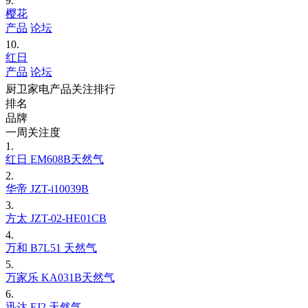
9.
樱花
产品
论坛
10.
红日
产品
论坛
厨卫家电产品关注排行
排名
品牌
一周关注度
1.
红日 EM608B天然气
2.
华帝 JZT-i10039B
3.
方太 JZT-02-HE01CB
4.
万和 B7L51 天然气
5.
万家乐 KA031B天然气
6.
迅达 FJ2 天然气