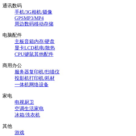
通讯数码
手机/3G
相机/摄像
GPS
MP3/MP4
周边数码
移动存储
电脑配件
主板
音箱
内存/硬盘
显卡
LCD
机电/散热
CPU
键鼠
其他配件
商用办公
服务器
复印机/扫描仪
投影机
打印机/耗材
一体机
网络设备
家电
电视
厨卫
空调
生活家电
冰箱/洗衣机
其他
游戏