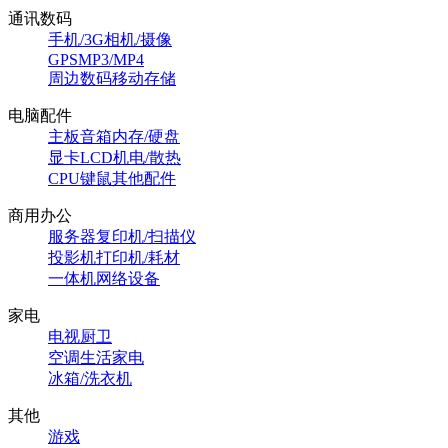
通讯数码
手机/3G
相机/摄像
GPS
MP3/MP4
周边数码
移动存储
电脑配件
主板
音箱
内存/硬盘
显卡
LCD
机电/散热
CPU
键鼠
其他配件
商用办公
服务器
复印机/扫描仪
投影机
打印机/耗材
一体机
网络设备
家电
电视
厨卫
空调
生活家电
冰箱/洗衣机
其他
游戏