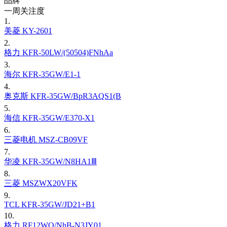
品牌
一周关注度
1.
美菱 KY-2601
2.
格力 KFR-50LW/(50504)FNhAa
3.
海尔 KFR-35GW/E1-1
4.
奥克斯 KFR-35GW/BpR3AQS1(B
5.
海信 KFR-35GW/E370-X1
6.
三菱电机 MSZ-CB09VF
7.
华凌 KFR-35GW/N8HA1Ⅲ
8.
三菱 MSZWX20VFK
9.
TCL KFR-35GW/JD21+B1
10.
格力 RF12WQ/NhB-N3JY01