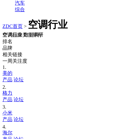
汽车
综合
空调行业
ZDC首页
>
空调行业 数据调研
空调品牌关注排行
排名
品牌
相关链接
一周关注度
1.
美的
产品
论坛
2.
格力
产品
论坛
3.
小米
产品
论坛
4.
海尔