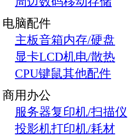
周边数码
移动存储
电脑配件
主板
音箱
内存/硬盘
显卡
LCD
机电/散热
CPU
键鼠
其他配件
商用办公
服务器
复印机/扫描仪
投影机
打印机/耗材