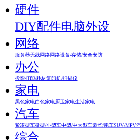
硬件
DIY配件
电脑外设
网络
服务器
无线网络
网络设备/存储/安全
安防
办公
投影
打印/耗材
复印机/扫描仪
家电
黑色家电
白色家电
厨卫家电
生活家电
汽车
紧凑型车
微型/小型车
中型/中大型车
豪华/跑车
SUV/MPV
综合