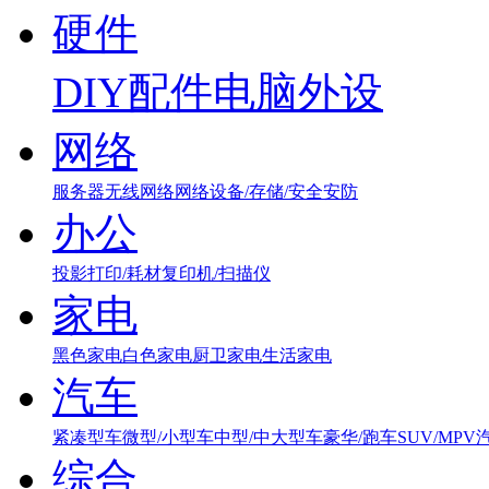
硬件
DIY配件
电脑外设
网络
服务器
无线网络
网络设备/存储/安全
安防
办公
投影
打印/耗材
复印机/扫描仪
家电
黑色家电
白色家电
厨卫家电
生活家电
汽车
紧凑型车
微型/小型车
中型/中大型车
豪华/跑车
SUV/MPV
综合