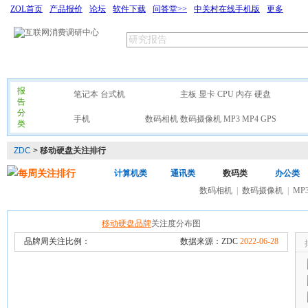
ZOL首页
产品报价
论坛
软件下载
问答堂>>
中关村在线手机版
更多
首页
研究专题
有奖调查
排行榜
关于我们
报
整机
笔记本
台式机
硬件
主板
显卡
CPU
内存
硬盘
外设
告
分
通讯
手机
数码
数码相机
数码摄像机
MP3
MP4
GPS
家
类
ZDC
>
移动硬盘关注排行
每周关注排行
计算机类
通讯类
数码类
办公类
数码相机
|
数码摄像机
|
MP
移动硬盘品牌
关注度分布图
品牌周关注比例：
数据来源：ZDC
2022-06-28