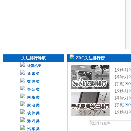
关注排行导航
ZDC关注排行榜
计算机类
[
投影机
]
通 讯 类
[
导航仪
]
数 码 类
[
手机
]
20
办 公 类
[
投影机
]
网 络 类
[
导航仪
]
[
手机
]
20
家 电 类
[
投影机
]
软 件 类
游 戏 类
汽 车 类