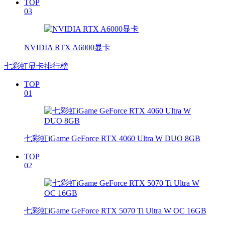
TOP
03
NVIDIA RTX A6000显卡
七彩虹显卡排行榜
TOP
01
七彩虹iGame GeForce RTX 4060 Ultra W DUO 8GB
TOP
02
七彩虹iGame GeForce RTX 5070 Ti Ultra W OC 16GB