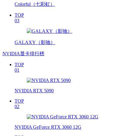
Colorful（七彩虹）
TOP
03
GALAXY（影驰）
NVIDIA显卡排行榜
TOP
01
NVIDIA RTX 5090
TOP
02
NVIDIA GeForce RTX 3060 12G