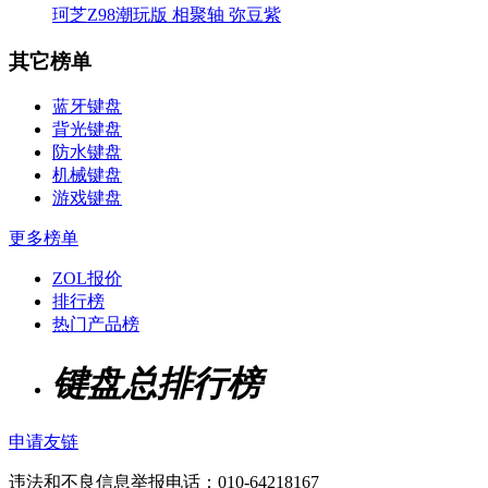
珂芝Z98潮玩版 相聚轴 弥豆紫
其它榜单
蓝牙键盘
背光键盘
防水键盘
机械键盘
游戏键盘
更多榜单
ZOL报价
排行榜
热门产品榜
键盘总排行榜
申请友链
违法和不良信息举报电话：010-64218167