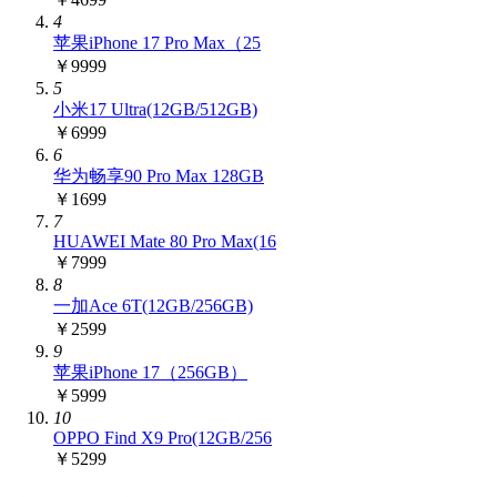
4
苹果iPhone 17 Pro Max（25
￥9999
5
小米17 Ultra(12GB/512GB)
￥6999
6
华为畅享90 Pro Max 128GB
￥1699
7
HUAWEI Mate 80 Pro Max(16
￥7999
8
一加Ace 6T(12GB/256GB)
￥2599
9
苹果iPhone 17（256GB）
￥5999
10
OPPO Find X9 Pro(12GB/256
￥5299