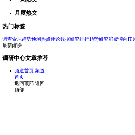
月度热文
热门标签
调查
索尼
趋势
预测
热点
评论
数据
研究
排行
趋势研究
消费倾向
I
最新
|
相关
调研中心文章推荐
频道首页
频道
首页
返回顶部
返回
顶部