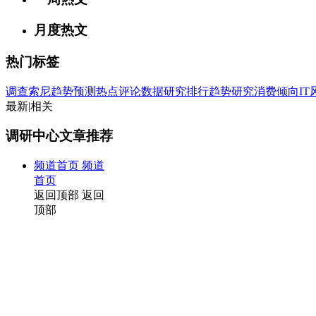
月度热文
热门标签
调查
索尼
趋势
预测
热点
评论
数据
研究
排行
趋势研究
消费倾向
I
最新
|
相关
调研中心文章推荐
频道首页
频道
首页
返回顶部
返回
顶部