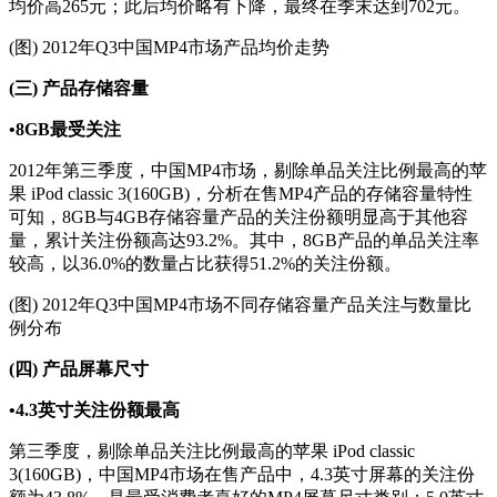
均价高265元；此后均价略有下降，最终在季末达到702元。
(图) 2012年Q3中国MP4市场产品均价走势
(三) 产品存储容量
•8GB最受关注
2012年第三季度，中国MP4市场，剔除单品关注比例最高的苹
果 iPod classic 3(160GB)，分析在售MP4产品的存储容量特性
可知，8GB与4GB存储容量产品的关注份额明显高于其他容
量，累计关注份额高达93.2%。其中，8GB产品的单品关注率
较高，以36.0%的数量占比获得51.2%的关注份额。
(图) 2012年Q3中国MP4市场不同存储容量产品关注与数量比
例分布
(四) 产品屏幕尺寸
•4.3英寸关注份额最高
第三季度，剔除单品关注比例最高的苹果 iPod classic
3(160GB)，中国MP4市场在售产品中，4.3英寸屏幕的关注份