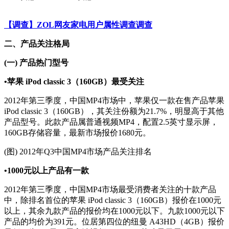
【调查】ZOL网友家电用户属性调查调查
二、产品关注格局
(一) 产品热门型号
•苹果 iPod classic 3（160GB）最受关注
2012年第三季度，中国MP4市场中，苹果仅一款在售产品苹果
iPod classic 3（160GB），其关注份额为21.7%，明显高于其他
产品型号。此款产品属普通视频MP4，配置2.5英寸显示屏，
160GB存储容量，最新市场报价1680元。
(图) 2012年Q3中国MP4市场产品关注排名
•1000元以上产品有一款
2012年第三季度，中国MP4市场最受消费者关注的十款产品
中，除排名首位的苹果 iPod classic 3（160GB）报价在1000元
以上，其余九款产品的报价均在1000元以下。九款1000元以下
产品的均价为391元。位居第四位的纽曼 A43HD（4GB）报价