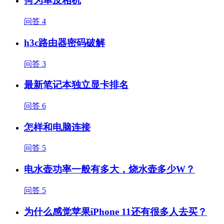
何为单反相机
问答
4
h3c路由器密码破解
问答
3
最新笔记本独立显卡排名
问答
6
怎样和电脑连接
问答
5
电水壶功率一般有多大，烧水壶多少W？
问答
5
为什么感觉苹果iPhone 11还有很多人去买？