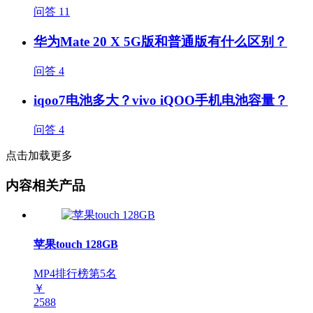
问答
11
华为Mate 20 X 5G版和普通版有什么区别？
问答
4
iqoo7电池多大？vivo iQOO手机电池容量？
问答
4
点击加载更多
内容相关产品
苹果touch 128GB
MP4排行榜第
5
名
￥
2588