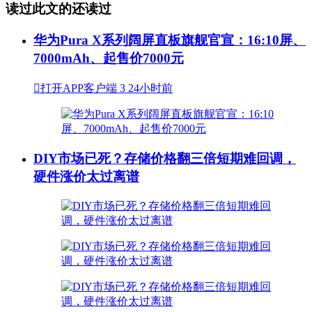
读过此文的还读过
华为Pura X系列阔屏直板旗舰官宣：16:10屏、
7000mAh、起售价7000元

打开APP客户端
3
24小时前
DIY市场已死？存储价格翻三倍短期难回调，
硬件涨价太过离谱