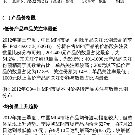
10
原道 N5 PRO2 精英版（8GB）
高清
5.0英寸
8GB
¥459
(二) 产品价格段
•低价产品单品关注率最低
2012年第三季度，中国MP4市场，剔除单品关注比例最高的苹
果 iPod classic 3(160GB)，分析在售MP4产品的价格段关注及
数量比例分布可知，201-400元产品的数量占比最多，为
54.2%，其关注份额也最高，为59.6%；401-1000元产品的关注
份额稍高于其数量占比，单品关注率较高；200元以下低价产
品的数量占比为17.8%，关注份额为9.4%，单品关注率最低；
1000元以上高价产品的关注份额与数量占比均最低。
(图) 2012年Q3中国MP4市场不同价格段产品关注与数量比例
分布
•均价呈上升趋势
2012年第三季度，中国MP4市场产品均价波动幅度较大，但整
体呈现上升趋势。季度初MP4市场产品均价为627元；在7月23
日达到最低值570元；在9月10日达到最高均价835元，较最低