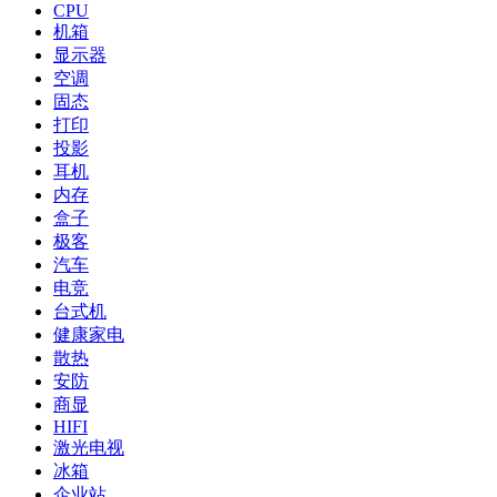
CPU
机箱
显示器
空调
固态
打印
投影
耳机
内存
盒子
极客
汽车
电竞
台式机
健康家电
散热
安防
商显
HIFI
激光电视
冰箱
企业站