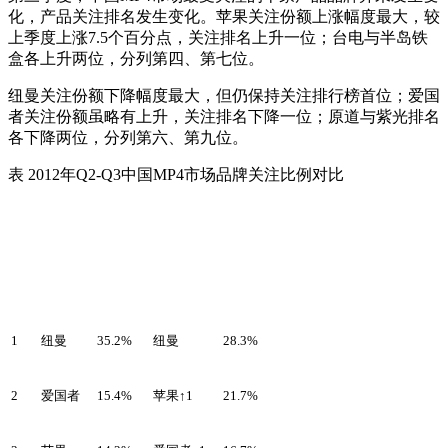
化，产品关注排名发生变化。苹果关注份额上涨幅度最大，较
上季度上涨7.5个百分点，关注排名上升一位；台电与半岛铁
盒各上升两位，分列第四、第七位。
纽曼关注份额下降幅度最大，但仍保持关注排行榜首位；爱国
者关注份额虽略有上升，关注排名下降一位；原道与紫光排名
各下降两位，分列第六、第九位。
表 2012年Q2-Q3中国MP4市场品牌关注比例对比
2012年Q2
2012年Q3
排名
品牌
关注比例
品牌
关注比例
1
纽曼
35.2%
纽曼
28.3%
2
爱国者
15.4%
苹果
↑
1
21.7%