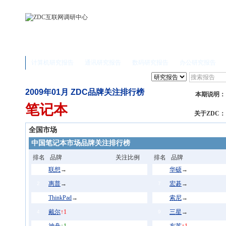
计算机研究报告
通讯研究报告
数码研究报告
办公研究报告
2009年01月 ZDC品牌关注排行榜
本期说明：
笔记本
关于ZDC：
全国市场
中国笔记本市场品牌关注排行榜
排名
品牌
关注比例
排名
品牌
联想
→
华硕
→
1
6
惠普
→
宏碁
→
2
7
ThinkPad
→
索尼
→
3
8
戴尔
↑1
三星
→
4
9
5
10