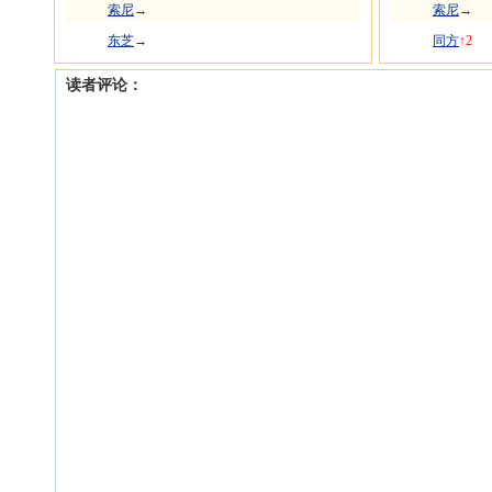
索尼
→
索尼
→
9
9
东芝
→
同方
↑2
10
10
读者评论：