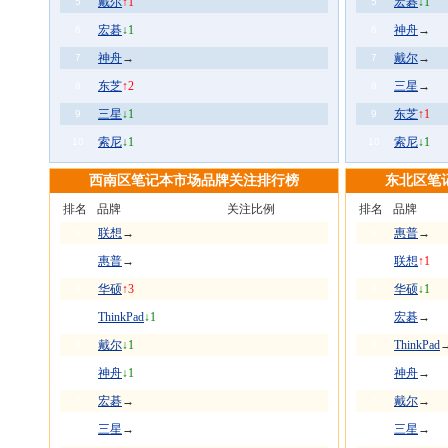
戴尔
↑1
宏碁
↓1
5
5
宏碁
↓1
神舟
→
6
6
神舟
→
戴尔
→
7
7
东芝
↑2
三星
→
8
8
三星
↓1
东芝
↑1
9
9
索尼
↓1
索尼
↓1
10
10
西南区笔记本市场品牌关注排行榜
东北区笔
排名
品牌
关注比例
排名
品牌
联想
→
惠普
→
1
1
惠普
→
联想
↑1
2
2
华硕
↑3
华硕
↓1
3
3
ThinkPad
↓1
宏碁
→
4
4
戴尔
↓1
ThinkPad
5
5
神舟
↓1
神舟
→
6
6
宏碁
→
戴尔
→
7
7
三星
→
三星
→
8
8