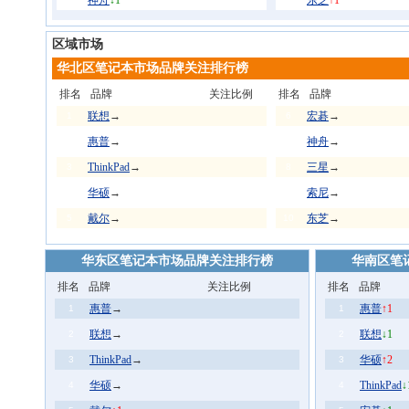
神舟
↓1
东芝
↑1
区域市场
华北区笔记本市场品牌关注排行榜
排名
品牌
关注比例
排名
品牌
联想
→
宏碁
→
1
6
惠普
→
神舟
→
2
7
ThinkPad
→
三星
→
3
8
华硕
→
索尼
→
4
9
戴尔
→
东芝
→
5
10
华东区笔记本市场品牌关注排行榜
华南区笔
排名
品牌
关注比例
排名
品牌
惠普
→
惠普
↑1
1
1
联想
→
联想
↓1
2
2
ThinkPad
→
华硕
↑2
3
3
华硕
→
ThinkPad
↓
4
4